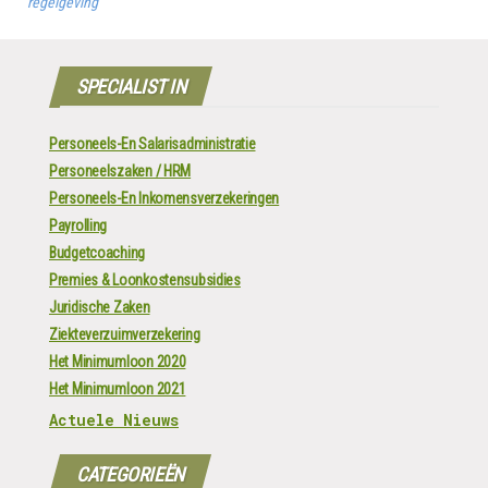
regelgeving
SPECIALIST IN
Personeels-En Salarisadministratie
Personeelszaken / HRM
Personeels-En Inkomensverzekeringen
Payrolling
Budgetcoaching
Premies & Loonkostensubsidies
Juridische Zaken
Ziekteverzuimverzekering
Het Minimumloon 2020
Het Minimumloon 2021
Actuele Nieuws
CATEGORIEËN