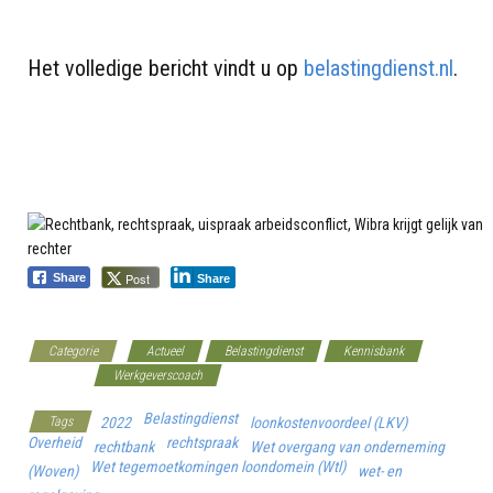
Het volledige bericht vindt u op
belastingdienst.nl
.
Post
Share
Share
Categorie
Actueel
Belastingdienst
Kennisbank
Overheid
Werkgeverscoach
Belastingdienst
Tags
2022
loonkostenvoordeel (LKV)
Overheid
rechtspraak
rechtbank
Wet overgang van onderneming
Wet tegemoetkomingen loondomein (Wtl)
(Woven)
wet- en