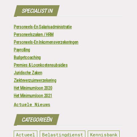
SPECIALIST IN
Personeels-En Salarisadministratie
Personeelszaken / HRM
Personeels-En Inkomensverzekeringen
Payrolling
Budgetcoaching
Premies & Loonkostensubsidies
Juridische Zaken
Ziekteverzuimverzekering
Het Minimumloon 2020
Het Minimumloon 2021
Actuele Nieuws
CATEGORIEËN
Actueel
Belastingdienst
Kennisbank