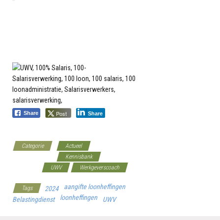
Post
Share
Share
Categorie
Actueel
Belastingdienst
Kennisbank
Overheid
UWV
Werkgeverscoach
aangifte loonheffingen
Tags
2024
loonheffingen
Belastingdienst
UWV