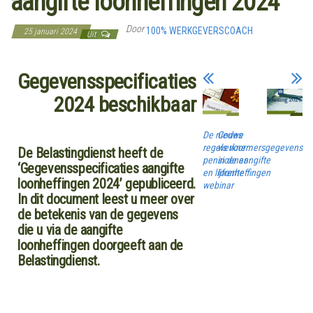
aangifte loonheffingen 2024
Door
100% WERKGEVERSCOACH
25 januari 2024
Uit
Gegevensspecificaties
2024 beschikbaar
De nieuwe
Codes
regels voor
werknemersgegevens
De Belastingdienst heeft de
pensioenen
in de aangifte
‘Gegevensspecificaties aangifte
en lijfrente
loonheffingen
loonheffingen 2024’ gepubliceerd.
webinar
In dit document leest u meer over
de betekenis van de gegevens
die u via de aangifte
loonheffingen doorgeeft aan de
Belastingdienst.