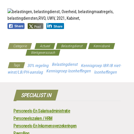
Post
Share
Share
Categorie
Actueel
Belastingdienst
Kennisbank
Overheid
Werkgeverscoach
Belastingdienst
Tags
30% regeling
Kennisgroep IBR IB niet-
Kennisgroep loonheffingen
winst/LB/PH-aanslag
loonheffingen
SPECIALIST IN
Personeels-En Salarisadministratie
Personeelszaken / HRM
Personeels-En Inkomensverzekeringen
Payrolling