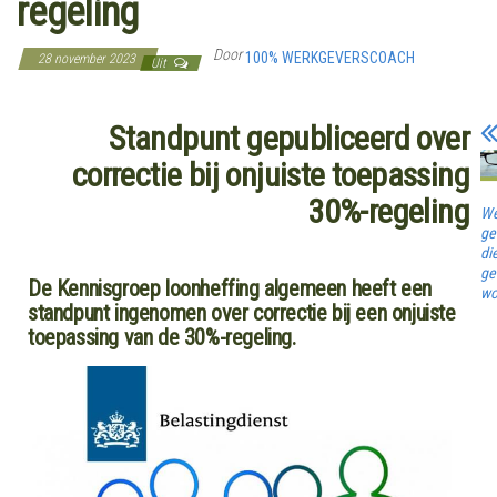
regeling
Door
100% WERKGEVERSCOACH
28 november 2023
Uit
Standpunt gepubliceerd over
correctie bij onjuiste toepassing
30%-regeling
We
ge
di
ge
De Kennisgroep loonheffing algemeen heeft een
wo
standpunt ingenomen over correctie bij een onjuiste
toepassing van de 30%-regeling.