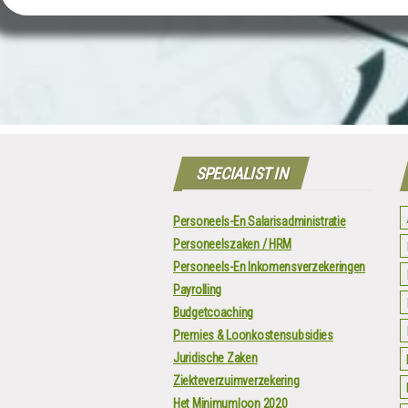
SPECIALIST IN
Personeels-En Salarisadministratie
Personeelszaken / HRM
Personeels-En Inkomensverzekeringen
Payrolling
Budgetcoaching
Premies & Loonkostensubsidies
Juridische Zaken
Ziekteverzuimverzekering
Het Minimumloon 2020