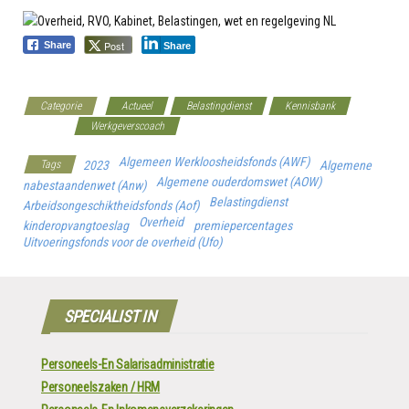
Post
Share
Share
Categorie
Actueel
Belastingdienst
Kennisbank
Premies
Werkgeverscoach
Algemeen Werkloosheidsfonds (AWF)
Tags
2023
Algemene
Algemene ouderdomswet (AOW)
nabestaandenwet (Anw)
Belastingdienst
Arbeidsongeschiktheidsfonds (Aof)
Overheid
kinderopvangtoeslag
premiepercentages
Uitvoeringsfonds voor de overheid (Ufo)
SPECIALIST IN
Personeels-En Salarisadministratie
Personeelszaken / HRM