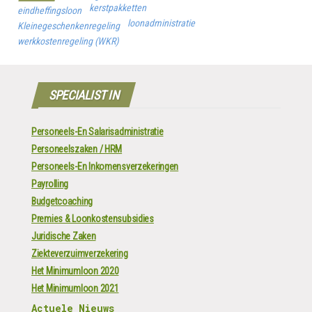
kerstpakketten
eindheffingsloon
loonadministratie
Kleinegeschenkenregeling
werkkostenregeling (WKR)
SPECIALIST IN
Personeels-En Salarisadministratie
Personeelszaken / HRM
Personeels-En Inkomensverzekeringen
Payrolling
Budgetcoaching
Premies & Loonkostensubsidies
Juridische Zaken
Ziekteverzuimverzekering
Het Minimumloon 2020
Het Minimumloon 2021
Actuele Nieuws