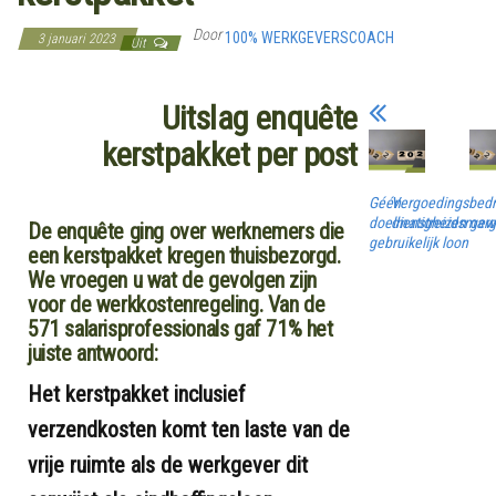
Door
100% WERKGEVERSCOACH
3 januari 2023
Uit
Uitslag enquête
kerstpakket per post
Géén
Vergoedingsbed
doelmatigheidsmar
dienstreizen gewi
De enquête ging over werknemers die
gebruikelijk loon
een kerstpakket kregen thuisbezorgd.
We vroegen u wat de gevolgen zijn
voor de werkkostenregeling. Van de
571 salarisprofessionals gaf 71% het
juiste antwoord:
Het kerstpakket inclusief
verzendkosten komt ten laste van de
vrije ruimte als de werkgever dit