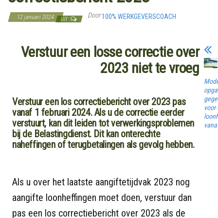
Door
100% WERKGEVERSCOACH
12 januari 2024
Uit
Verstuur een losse correctie over
2023 niet te vroeg
Mode
opga
gege
Verstuur een los correctiebericht over 2023 pas
voor
vanaf 1 februari 2024. Als u de correctie eerder
loon
verstuurt, kan dit leiden tot verwerkingsproblemen
vana
bij de Belastingdienst. Dit kan onterechte
naheffingen of terugbetalingen als gevolg hebben.
Als u over het laatste aangiftetijdvak 2023 nog
aangifte loonheffingen moet doen, verstuur dan
pas een los correctiebericht over 2023 als de