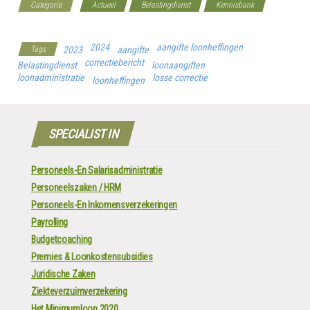
Categorie
Actueel
Belastingdienst
Kennisbank
Werkgeverscoach
2024
aangifte loonheffingen
Tags
2023
aangifte
correctiebericht
Belastingdienst
loonaangiften
loonadministratie
losse correctie
loonheffingen
SPECIALIST IN
Personeels-En Salarisadministratie
Personeelszaken / HRM
Personeels-En Inkomensverzekeringen
Payrolling
Budgetcoaching
Premies & Loonkostensubsidies
Juridische Zaken
Ziekteverzuimverzekering
Het Minimumloon 2020