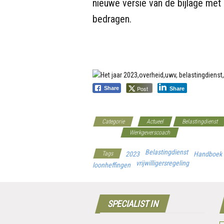
nieuwe versie van de bijlage me
bedragen.
Post
Share
Share
Categorie
Actueel
Belastingdienst
Premies
Werkgeverscoach
Belastingdienst
Tags
2023
Handboek
vrijwilligersregeling
loonheffingen
SPECIALIST IN