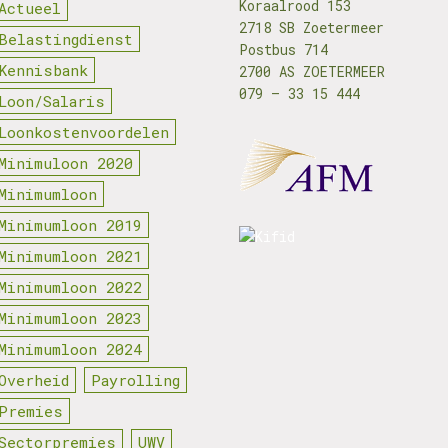
Koraalrood 153
Actueel
2718 SB Zoetermeer
Belastingdienst
Postbus 714
Kennisbank
2700 AS ZOETERMEER
079 – 33 15 444
Loon/Salaris
Loonkostenvoordelen
Minimuloon 2020
Minimumloon
Minimumloon 2019
Minimumloon 2021
Minimumloon 2022
Minimumloon 2023
Minimumloon 2024
Overheid
Payrolling
Premies
Sectorpremies
UWV