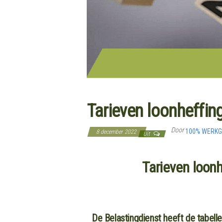
Tarieven loonheffin
Door
100% WERK
8 december 2022
Uit
Tarieven loon
De Belastingdienst heeft de tabelle