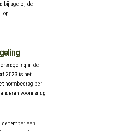
e bijlage bij de
‘ op
egeling
ersregeling in de
naf 2023 is het
het normbedrag per
randeren vooralsnog
lf december een