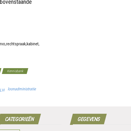
t bovenstaande
Kennisbank
loonadministratie
 LH
CATEGORIEËN
GEGEVENS