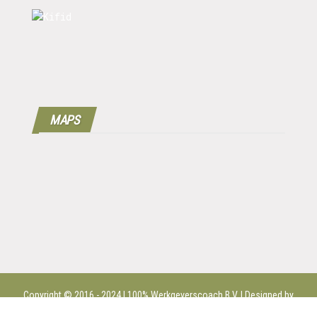
MAPS
Copyright © 2016 - 2024 | 100%
Werkgeverscoach B.V.
| Designed by
MPG |
Disclaimer