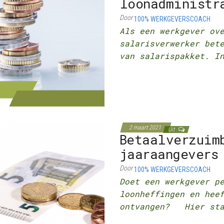
loonadministr
Door
100% WERKGEVERSCOACH
Als een werkgever ov
salarisverwerker bet
van salarispakket. I
2 maart 2021
Uit
Betaalverzuim
jaaraangevers
Door
100% WERKGEVERSCOACH
Doet een werkgever p
loonheffingen en hee
ontvangen? Hier sta