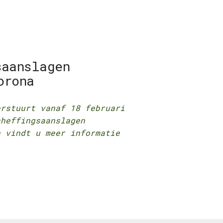
saanslagen
orona
erstuurt vanaf 18 februari
aheffingsaanslagen
n vindt u meer informatie