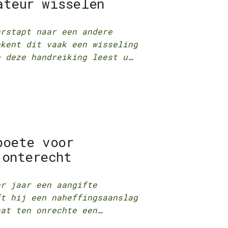
ateur wisselen
erstapt naar een andere
ekent dit vaak een wisseling
n deze handreiking leest u…
boete voor
 onterecht
er jaar een aangifte
ft hij een naheffingsaanslag
at ten onrechte een…