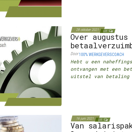
28 oktober 2021
Uit
Over augustus
betaalverzuim
Door
100% WERKGEVERSCOACH
Hebt u een naheffing
ontvangen met een be
uitstel van betaling
16 juni 2021
Uit
Van salarispa