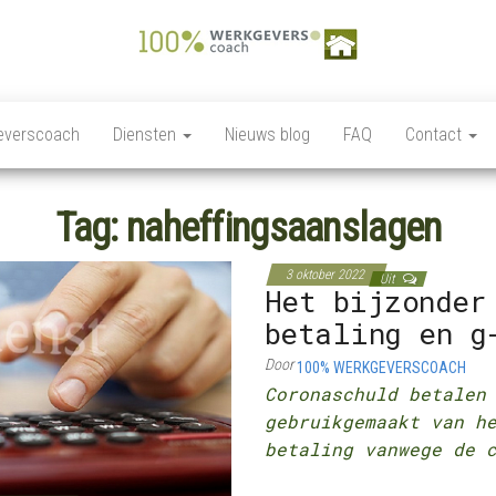
100%
Personeelszaken / HRM,
Salarisverwerking,
Werkgeverscoach,
Ziekteverzuim wet en
everscoach
Diensten
Nieuws blog
FAQ
Contact
regelgeving,
HR – Salaris –
Personeelsverzekeringen,
Payroll –
Premies en
loonkostensubsidies,
Tag:
naheffingsaanslagen
Verzekeringen –
Payrolling, Juridische
zaken, Opleiding,
Wet &
ontwikkeling en
3 oktober 2022
Regelgeving –
Uit
coaching, HR Scan,
Het bijzonder
Coaching
betaling en g
Door
100% WERKGEVERSCOACH
Coronaschuld betalen
gebruikgemaakt van h
betaling vanwege de 