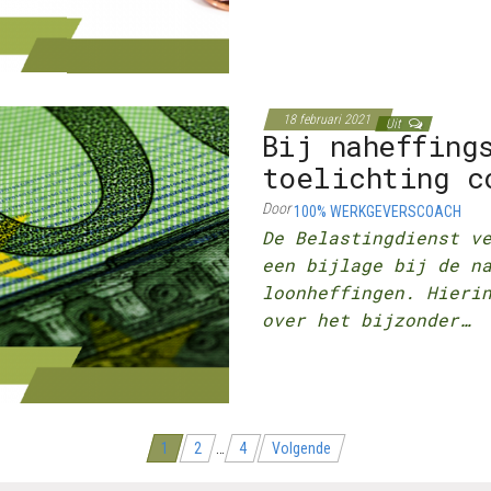
18 februari 2021
Uit
Bij naheffing
toelichting c
Door
100% WERKGEVERSCOACH
De Belastingdienst v
een bijlage bij de n
loonheffingen. Hieri
over het bijzonder…
1
2
…
4
Volgende