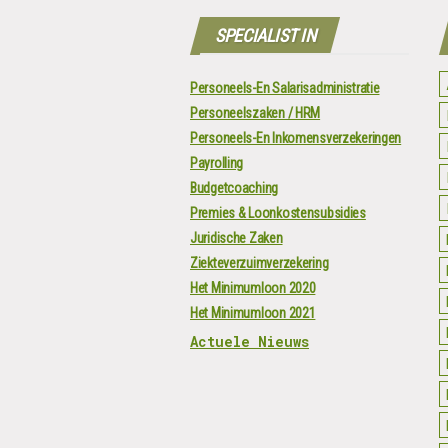
SPECIALIST IN
Personeels-En Salarisadministratie
Personeelszaken / HRM
Personeels-En Inkomensverzekeringen
Payrolling
Budgetcoaching
Premies & Loonkostensubsidies
Juridische Zaken
Ziekteverzuimverzekering
Het Minimumloon 2020
Het Minimumloon 2021
Actuele Nieuws