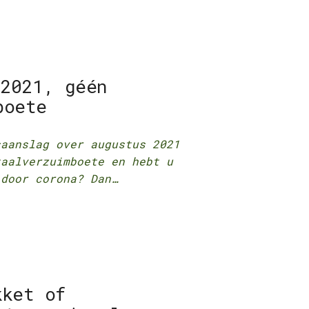
 2021, géén
boete
saanslag over augustus 2021
taalverzuimboete en hebt u
 door corona? Dan…
kket of