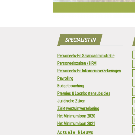
SPECIALIST IN
Personeels-En Salarisadministratie
Personeelszaken / HRM
Personeels-En Inkomensverzekeringen
Payrolling
Budgetcoaching
Premies & Loonkostensubsidies
Juridische Zaken
Ziekteverzuimverzekering
Het Minimumloon 2020
Het Minimumloon 2021
Actuele Nieuws