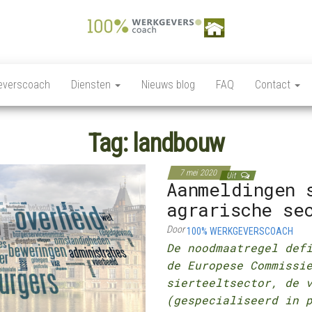
100%
Personeelszaken / HRM,
Salarisverwerking,
Werkgeverscoach,
Ziekteverzuim wet en
everscoach
Diensten
Nieuws blog
FAQ
Contact
regelgeving,
HR – Salaris –
Personeelsverzekeringen,
Payroll –
Premies en
loonkostensubsidies,
Tag:
landbouw
Verzekeringen –
Payrolling, Juridische
zaken, Opleiding,
Wet &
ontwikkeling en
7 mei 2020
Regelgeving –
Uit
coaching, HR Scan,
Aanmeldingen 
Coaching
agrarische se
Door
100% WERKGEVERSCOACH
De noodmaatregel def
de Europese Commissi
sierteeltsector, de 
(gespecialiseerd in 