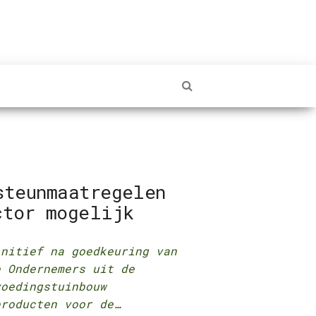
steunmaatregelen
ctor mogelijk
initief na goedkeuring van
e Ondernemers uit de
voedingstuinbouw
producten voor de…