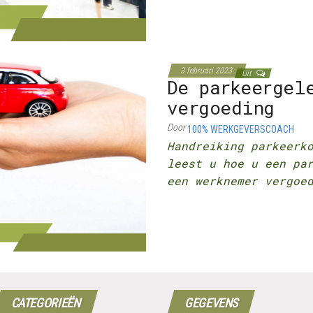
3 februari 2023
Uit
De parkeergel
vergoeding
Door
100% WERKGEVERSCOACH
Handreiking parkeerk
leest u hoe u een pa
een werknemer vergoe
CATEGORIEËN
GEGEVENS