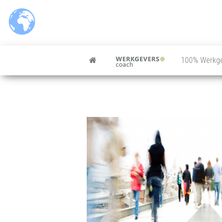
Ga
naar
de
inhoud
100% Werkg