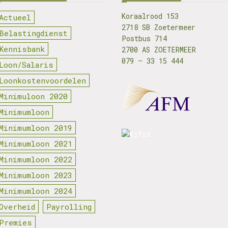
Koraalrood 153
Actueel
2718 SB Zoetermeer
Belastingdienst
Postbus 714
Kennisbank
2700 AS ZOETERMEER
079 – 33 15 444
Loon/Salaris
Loonkostenvoordelen
Minimuloon 2020
Minimumloon
Minimumloon 2019
Minimumloon 2021
Minimumloon 2022
Minimumloon 2023
Minimumloon 2024
Overheid
Payrolling
Premies