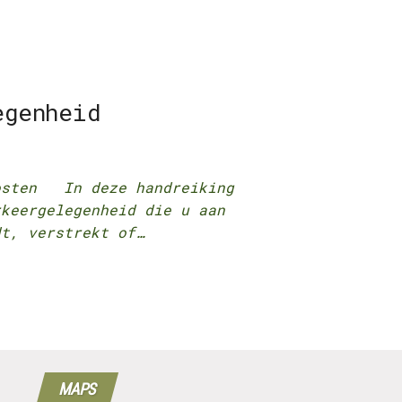
egenheid
osten In deze handreiking
rkeergelegenheid die u aan
dt, verstrekt of…
MAPS