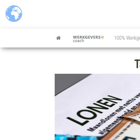
Ga
naar
de
inhoud
100% Werkg
T