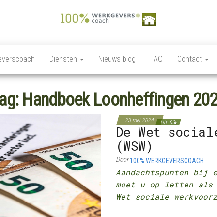
100%
Personeelszaken / HRM,
Salarisverwerking,
Werkgeverscoach,
Ziekteverzuim wet en
everscoach
Diensten
Nieuws blog
FAQ
Contact
regelgeving,
HR – Salaris –
Personeelsverzekeringen,
Payroll –
Premies en
loonkostensubsidies,
ag:
Handboek Loonheffingen 20
Verzekeringen –
Payrolling, Juridische
zaken, Opleiding,
Wet &
ontwikkeling en
23 mei 2024
Regelgeving –
Uit
coaching, HR Scan,
De Wet social
Coaching
(WSW)
Door
100% WERKGEVERSCOACH
Aandachtspunten bij
moet u op letten als
Wet sociale werkvoor