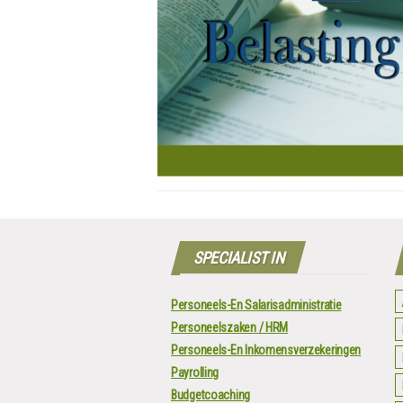
SPECIALIST IN
Personeels-En Salarisadministratie
Personeelszaken / HRM
Personeels-En Inkomensverzekeringen
Payrolling
Budgetcoaching