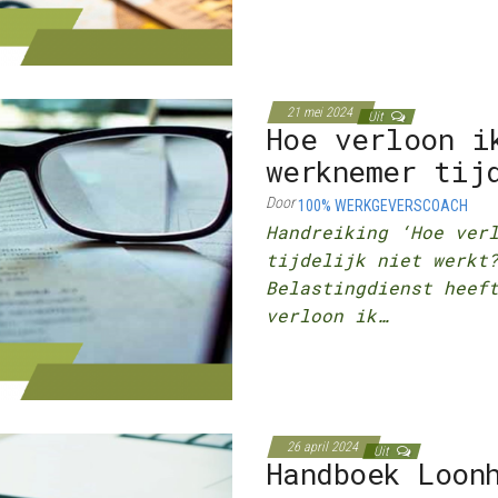
21 mei 2024
Uit
Hoe verloon i
werknemer tij
Door
100% WERKGEVERSCOACH
Handreiking ‘Hoe ver
tijdelijk niet werk
Belastingdienst heef
verloon ik…
26 april 2024
Uit
Handboek Loon