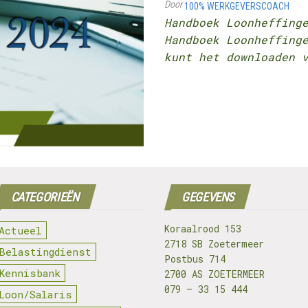
Door
100% WERKGEVERSCOACH
Handboek Loonheffin
Handboek Loonheffing
kunt het downloaden 
CATEGORIEËN
GEGEVENS
Koraalrood 153
Actueel
2718 SB Zoetermeer
Belastingdienst
Postbus 714
Kennisbank
2700 AS ZOETERMEER
079 – 33 15 444
Loon/Salaris