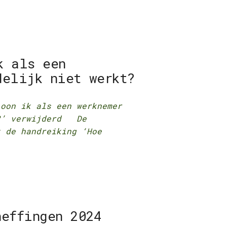
k als een
delijk niet werkt?
loon ik als een werknemer
t?’ verwijderd De
t de handreiking ‘Hoe
heffingen 2024