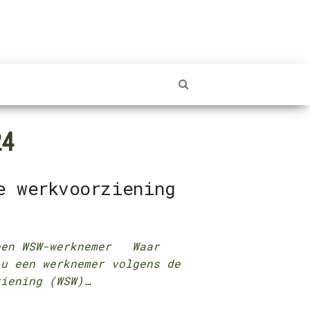
24
e werkvoorziening
 een WSW-werknemer Waar
 u een werknemer volgens de
ziening (WSW)…