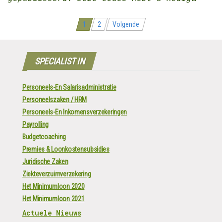
Berichten
1
2
Volgende
navigatie
SPECIALIST IN
Personeels-En Salarisadministratie
Personeelszaken / HRM
Personeels-En Inkomensverzekeringen
Payrolling
Budgetcoaching
Premies & Loonkostensubsidies
Juridische Zaken
Ziekteverzuimverzekering
Het Minimumloon 2020
Het Minimumloon 2021
Actuele Nieuws