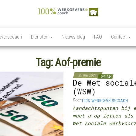
100%
Personeelszaken / HRM,
Salarisverwerking,
Werkgeverscoach,
Ziekteverzuim wet en
everscoach
Diensten
Nieuws blog
FAQ
Contact
regelgeving,
HR – Salaris –
Personeelsverzekeringen,
Payroll –
Premies en
loonkostensubsidies,
Tag:
Aof-premie
Verzekeringen –
Payrolling, Juridische
zaken, Opleiding,
Wet &
ontwikkeling en
23 mei 2024
Regelgeving –
Uit
coaching, HR Scan,
De Wet social
Coaching
(WSW)
Door
100% WERKGEVERSCOACH
Aandachtspunten bij
moet u op letten als
Wet sociale werkvoor