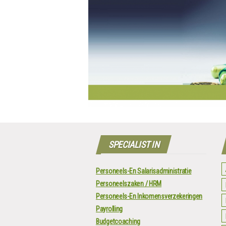
SPECIALIST IN
Personeels-En Salarisadministratie
Personeelszaken / HRM
Personeels-En Inkomensverzekeringen
Payrolling
Budgetcoaching