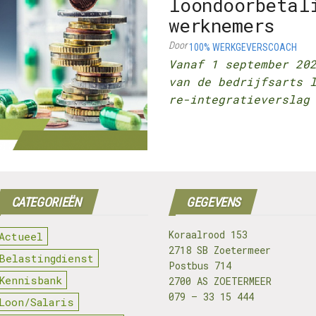
loondoorbetal
werknemers
Door
100% WERKGEVERSCOACH
Vanaf 1 september 20
van de bedrijfsarts 
re-integratieverslag
CATEGORIEËN
GEGEVENS
Koraalrood 153
Actueel
2718 SB Zoetermeer
Belastingdienst
Postbus 714
Kennisbank
2700 AS ZOETERMEER
079 – 33 15 444
Loon/Salaris