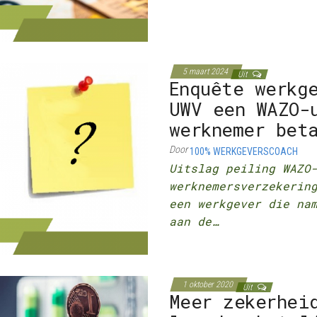
5 maart 2024
Uit
Enquête werkg
UWV een WAZO-
werknemer bet
Door
100% WERKGEVERSCOACH
Uitslag peiling WAZO
werknemersverzekeri
een werkgever die na
aan de…
1 oktober 2020
Uit
Meer zekerhei