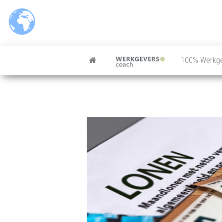
Ga
naar
de
inhoud
100% Werkg