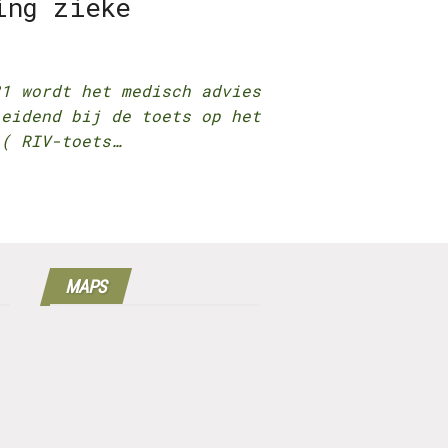
ing zieke
21 wordt het medisch advies
leidend bij de toets op het
 ( RIV-toets…
MAPS