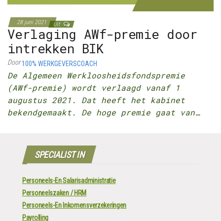
28 juni 2021
Uit
Verlaging AWf-premie door
intrekken BIK
Door
100% WERKGEVERSCOACH
De Algemeen Werkloosheidsfondspremie
(AWf-premie) wordt verlaagd vanaf 1
augustus 2021. Dat heeft het kabinet
bekendgemaakt. De hoge premie gaat van…
SPECIALIST IN
Personeels-En Salarisadministratie
Personeelszaken / HRM
Personeels-En Inkomensverzekeringen
Payrolling