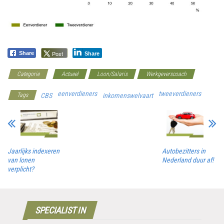
Post
Share
Share
Categorie
Actueel
Loon/Salaris
Werkgeverscoach
eenverdieners
tweeverdieners
Tags
CBS
inkomenswelvaart
Jaarlijks indexeren
Autobezitters in
van lonen
Nederland duur af!
verplicht?
SPECIALIST IN