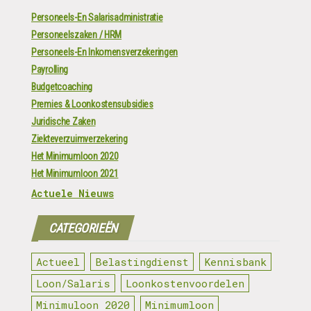
Personeels-En Salarisadministratie
Personeelszaken / HRM
Personeels-En Inkomensverzekeringen
Payrolling
Budgetcoaching
Premies & Loonkostensubsidies
Juridische Zaken
Ziekteverzuimverzekering
Het Minimumloon 2020
Het Minimumloon 2021
Actuele Nieuws
CATEGORIEËN
Actueel
Belastingdienst
Kennisbank
Loon/Salaris
Loonkostenvoordelen
Minimuloon 2020
Minimumloon