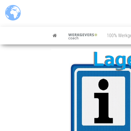
Ga
naar
de
inhoud
100% Werkg