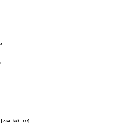
de
n
[/one_half_last]