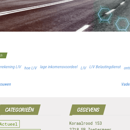
ch
rekening LIV
lage inkomensvoordeel
LIV Belastingdienst
hoe LIV
LIV
ont
vrouwen
Vader
CATEGORIEËN
GEGEVENS
Koraalrood 153
Actueel
2718 SB Zoetermeer