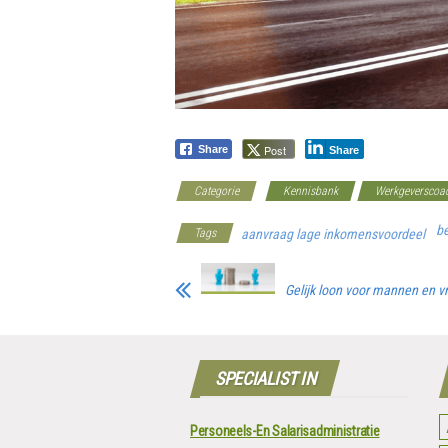
Post
Share
Share
Categorie
Kennisbank
Werkgeverscoa
be
Tags
aanvraag lage inkomensvoordeel
Gelijk loon voor mannen en 
SPECIALIST IN
Personeels-En Salarisadministratie