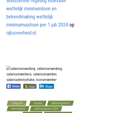
Ministeriële regeling indexatie
wettelijk minimumloon en
bekendmaking wettelijk
minimumuurloon per 1 juli 2024
op
rijksoverheid.nl
.
Post
Share
Share
Categorie
Actueel
Belastingdienst
Kennisbank
Minimumloon 2024