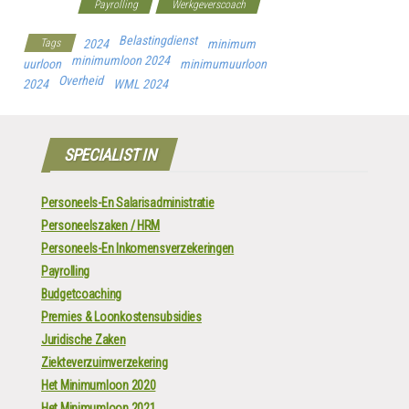
Overheid
Payrolling
Werkgeverscoach
Belastingdienst
Tags
2024
minimum
minimumloon 2024
uurloon
minimumuurloon
Overheid
2024
WML 2024
SPECIALIST IN
Personeels-En Salarisadministratie
Personeelszaken / HRM
Personeels-En Inkomensverzekeringen
Payrolling
Budgetcoaching
Premies & Loonkostensubsidies
Juridische Zaken
Ziekteverzuimverzekering
Het Minimumloon 2020
Het Minimumloon 2021