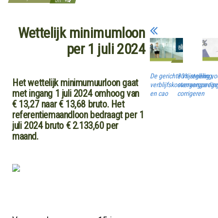
Wettelijk minimumloon
per 1 juli 2024
De gerichte vrijstelling vo
30%-regeling,
Het wettelijk minimumuurloon gaat
verblijfskostenvergoedin
overgangsregel
met ingang 1 juli 2024 omhoog van
en cao
corrigeren
€ 13,27 naar € 13,68 bruto. Het
referentiemaandloon bedraagt per 1
juli 2024 bruto € 2.133,60 per
maand.