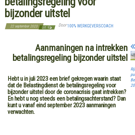
betalingsregeling voor
bijzonder uitstel
Door
100% WERKGEVERSCOACH
22 september 2023
Uit
Aanmaningen na intrekken
betalingsregeling bijzonder uitstel
Ri
pu
Hebt u in juli 2023 een brief gekregen waarin staat
Be
dat de Belastingdienst de betalingsregeling voor
20
bijzonder uitstel door de coronacrisis gaat intrekken?
En hebt u nog steeds een betalingsachterstand? Dan
kunt u vanaf eind september 2023 aanmaningen
verwachten.