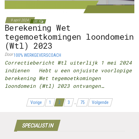
9 april 2024
Uit
Berekening Wet
tegemoetkomingen loondomein
(Wtl) 2023
Door
100% WERKGEVERSCOACH
Correctiebericht Wtl uiterlijk 1 mei 2024
indienen Hebt u een onjuiste voorlopige
berekening Wet tegemoetkomingen
loondomein (Wtl) 2023 ontvangen…
Berichten
Vorige
1
2
3
…
75
Volgende
navigatie
SPECIALIST IN