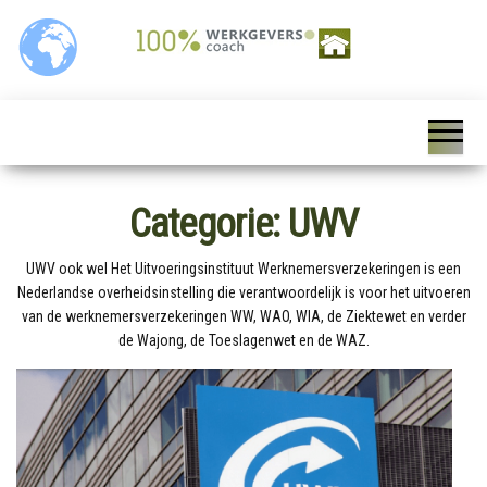
Ga
naar
de
inhoud
100%
Personeelszaken / HRM,
Salarisverwerking,
Werkgeverscoach,
Ziekteverzuim wet en
regelgeving,
HR – Salaris –
Personeelsverzekeringen,
Payroll –
Premies en
loonkostensubsidies,
Categorie:
UWV
Verzekeringen –
Payrolling, Juridische
zaken, Opleiding,
Wet &
ontwikkeling en
UWV ook wel Het Uitvoeringsinstituut Werknemersverzekeringen is een
Regelgeving –
coaching, HR Scan,
Nederlandse overheidsinstelling die verantwoordelijk is voor het uitvoeren
Coaching
van de werknemersverzekeringen WW, WAO, WIA, de Ziektewet en verder
de Wajong, de Toeslagenwet en de WAZ.