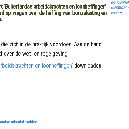
en
loonhef
rt ‘Buitenlandse arbeidskrachten en loonheffingen’
extraterrito
2023
ord op vragen over de heffing van loonbelasting en
kosten
.
 die zich in de praktijk voordoen. Aan de hand
id over de wet- en regelgeving.
arbeidskrachten en loonheffingen’
downloaden
landse arbeidskrachten