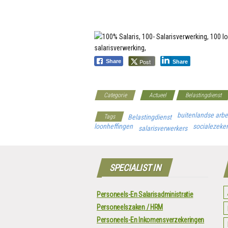
Post
Share
Share
Categorie
Actueel
Belastingdienst
buitenlandse arbe
Tags
Belastingdienst
loonheffingen
socialezeker
salarisverwerkers
SPECIALIST IN
Personeels-En Salarisadministratie
Personeelszaken / HRM
Personeels-En Inkomensverzekeringen