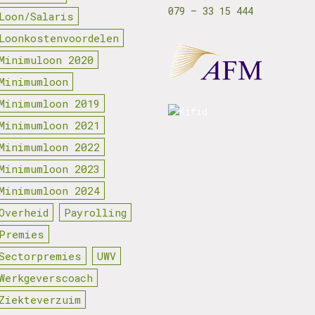
079 – 33 15 444
Loon/Salaris
Loonkostenvoordelen
Minimuloon 2020
Minimumloon
Minimumloon 2019
Minimumloon 2021
Minimumloon 2022
Minimumloon 2023
Minimumloon 2024
Overheid
Payrolling
Premies
Sectorpremies
UWV
Werkgeverscoach
Ziekteverzuim