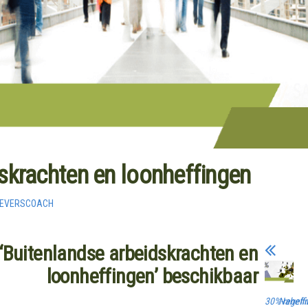
skrachten en loonheffingen
GEVERSCOACH
‘Buitenlandse arbeidskrachten en
loonheffingen’ beschikbaar
30%-regeli
Naheffi