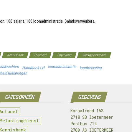
Kennisbank
Overheid
Payrolling
Werkgeverscoach
idskrachten
loonadministratie
Handboek LH
loonbelasting
heidsuitkeringen
CATEGORIEËN
GEGEVENS
Koraalrood 153
Actueel
2718 SB Zoetermeer
Belastingdienst
Postbus 714
Kennisbank
2700 AS ZOETERMEER